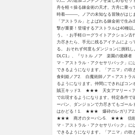
の二つの追加コンテンツを楽しめるセット
舟を軽々操る錬金術の天才。方舟に乗っ
時着―――。ノアの未知なる冒険がはじ
「アストラル」とよばれる錬金術で生み
撃が重要！登場するアストラルは40種
う。・お手軽ローグライトアクション古
力尽きたら、手元に残るアイテムによっ
る。 おそれず何度もダンジョンに挑戦
DLC1』、『リトル ノア 楽園の後継者 
マ・アストラル・アクセサリパック」に
できるようになります。「アニマ」の吹き
食剣姫ノア2. 白魔術師ノア＜アストラ
るようになります。仲間にできればコンボ
賊王キッド3. ★★★ 天女アマリー＜
で出現するようになります。特定条件で
ーバン、ダンジョンで力尽きてもゴール
はかどる！1. ★★★ 爆砕のレガリア2
★★★ 商才のターバン5. ★★★ 信頼
マ・アストラル・アクセサリパック」に
できるようになります。「アニマ」の吹き