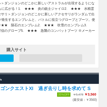
ル＞ダンジョンのどこかに新しいアストラルが出現するようにな
に広がる！1. ★★★ 炎の銃士ジャイロ2. ★★★ 水精霊
セサリ＞ダンジョンのどこかに新しいアクセサリがランダムで出
が発生するエンブレムと、バトルに役立つグローブとブーツ。使
★★★ 隕石のエンブレム2. ★★★ 吹雪のエンブレム3.
背信のグローブ5. ★★★ 急襲のコンバットブーツ ※メーカー
購入サイト
ム
ゴンクエストXI 過ぎ去りし時を求めて S
￥3,560
35%OFF
￥5,478
(最安値：￥3560)