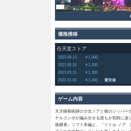
価格推移
任天堂ストア
2023.09.13
￥1,000
2023.05.10
￥1,200
2023.03.15
￥1,300
2023.01.05
￥1,400
最安値
ゲーム内容
天才錬精術師の少女ノアと猫のジッパー
ナルコンボが編み出せる誰もが気軽に楽し
後継者』ソフト本編と、『リトル ノア 楽