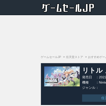
ゲームセールJP
任天堂ストア
おすすめゲー
リトル
ルエデ
発売日
：202
機種
：Ninte
ジャンル
：
任