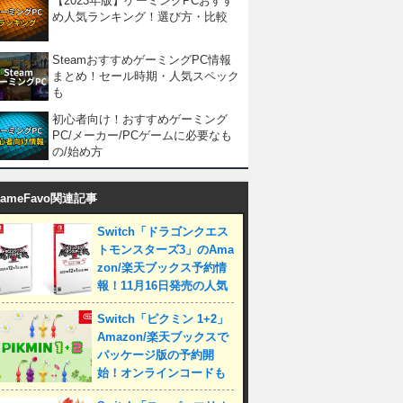
【2023年版】ゲーミングPCおすす
め人気ランキング！選び方・比較
SteamおすすめゲーミングPC情報
まとめ！セール時期・人気スペック
も
初心者向け！おすすめゲーミング
PC/メーカー/PCゲームに必要なも
の/始め方
ameFavo関連記事
Switch「ドラゴンクエス
トモンスターズ3」のAma
zon/楽天ブックス予約情
報！11月16日発売の人気
RPGシリーズ
Switch「ピクミン 1+2」
Amazon/楽天ブックスで
パッケージ版の予約開
始！オンラインコードも
発売