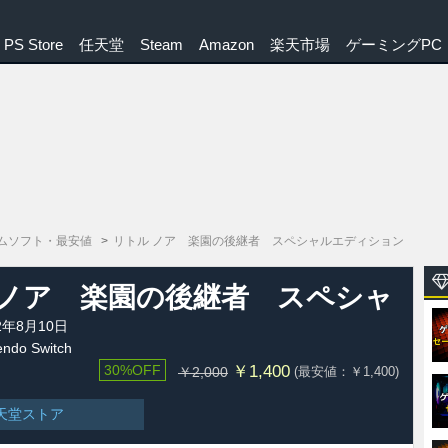
PS Store
任天堂
Steam
Amazon
楽天市場
ゲーミングPC
ムソフト・最安値
リトル ノア 楽園の後継者 スペシャルエディション
 ノア 楽園の後継者 スペシャ
ィション
2年8月10日
ndo Switch
￥1,400
30%OFF
(最安値：￥1,400)
￥2,000
天堂ストア