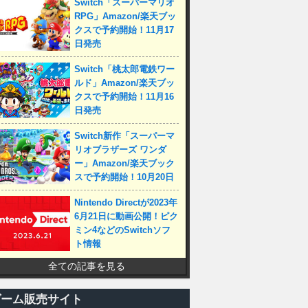
Switch「スーパーマリオ
RPG」Amazon/楽天ブッ
クスで予約開始！11月17
日発売
Switch「桃太郎電鉄ワー
ルド」Amazon/楽天ブッ
クスで予約開始！11月16
日発売
Switch新作「スーパーマ
リオブラザーズ ワンダ
ー」Amazon/楽天ブック
スで予約開始！10月20日
発売
Nintendo Directが2023年
6月21日に動画公開！ピク
ミン4などのSwitchソフ
ト情報
全ての記事を見る
ゲーム販売サイト