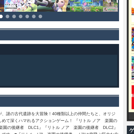
が、謎の古代遺跡を大冒険！40種類以上の仲間たちと、オリジ
めて深くハマれるアクションゲーム！ 『リトル ノア 楽園の
園の後継者 DLC1』『リトル ノア 楽園の後継者 DLC2』