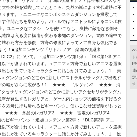
です。■『リトル ノア 楽園の後継者』ノアは空飛ぶ巨大な方
て大空の旅を満喫していたところ、突然の嵐により古代遺跡に不
まります。・ユニークなコンボシステムダンジョンを探索して
出す仲間たちを集めよう。バトルではアストラルによるコンボ攻
以上。ユニークなアクションを使いこなし、爽快に敵をなぎ倒そ
代遺跡は入る度に構造が変わる未知のダンジョン。冒険の途中で
て壊れた方舟を修復。方舟の修復によってノア自身も強化でき
しよう！■追加コンテンツ『リトル ノア 楽園の後継者
ゲ
DLC2』について。・追加コンテンツ第1弾：「DLC第1弾 アニ
ト
は以下が含まれています。＜アニマ＞方舟で新しいアニマを選択
P
連
出しが出ているキャラクターに話しかけてみましょう。1. 美
定
ル＞ダンジョンのどこかに新しいアストラルがランダムで出現す
す
の幅がさらに広がる！1. ★★★ ゴルヴァン2. ★★★ 海
アクセサリ＞ダンジョンのどこかに新しいアクセサリがランダム
追撃が発生するレガリアと、ゲーム内ショップの価格を下げるタ
ドを方舟に持ち帰れるピギーバンク。使いこなせば冒険がもっと
. ★★★ 氷晶のレガリア3. ★★★ 雷電のレガリア4.
のピギーバンク・追加コンテンツ第2弾：「DLC第2弾 アニ
は以下が含まれています。＜アニマ＞方舟で新しいアニマを選択
出しが出ているキャラクターに話しかけてみましょう。1. 総