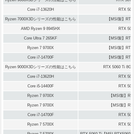
Core i7-13620H
RTX 506
Ryzen 7000X3Dシリーズの性能はこちら
【MSI製】RTX 5
AMD Ryzen 9 8945HX
RTX 506
Core Ultra 7 265KF
【MSI製】RTX 5
Ryzen 7 9700X
【MSI製】RTX 5
Core i7-14700F
【MSI製】RTX 5
Ryzen 9000X3Dシリーズの性能はこちら
RTX 5060 Ti 
Core i7-13620H
RTX 506
Core i5-14400F
RTX 506
Ryzen 7 9700X
【MSI製】RTX
Ryzen 7 9700X
【MSI製】RTX
Core i7-14700F
RTX 507
Ryzen 7 5700X
RTX 507
Ryzen 7 5700X
RTX 5060 Ti【MSI RTX5060T